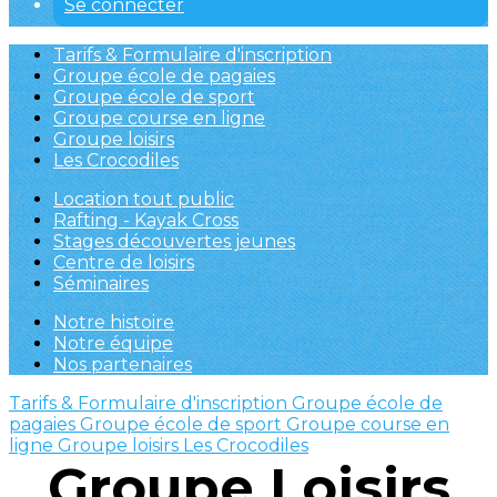
Se connecter
Tarifs & Formulaire d'inscription
Groupe école de pagaies
Groupe école de sport
Groupe course en ligne
Groupe loisirs
Les Crocodiles
Location tout public
Rafting - Kayak Cross
Stages découvertes jeunes
Centre de loisirs
Séminaires
Notre histoire
Notre équipe
Nos partenaires
Tarifs & Formulaire d'inscription
Groupe école de
pagaies
Groupe école de sport
Groupe course en
ligne
Groupe loisirs
Les Crocodiles
Groupe Loisirs