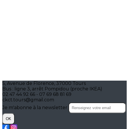
5, Avenue de Florence, 37000 Tours
Bus : ligne 3, arrêt Pompidou (proche IKEA)
02 47 44 92 66 - 07 69 68 81 69
ckct.tours@gmail.com
Je m'abonne à la newsletter
OK