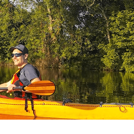
Exporter les lignes sélectionnées
Exporter toutes les colonnes
Exporter uniquement les colonnes affichées
Menu
<
>
Tarifs & Formulaire d'inscription
Groupe école de pagaies
Groupe école de sport
Groupe course en ligne
Groupe loisirs
Les Crocodiles
?>
Images de la page d'accueil
Cliquez pour éditer