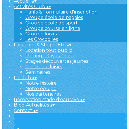
Accueil
▴
▾
Activités Club
▴
▾
Tarifs & Formulaire d'inscription
Groupe école de pagaies
Groupe école de sport
Groupe course en ligne
Groupe loisirs
Les Crocodiles
Locations & Stages Eté
▴
▾
Location tout public
Rafting - Kayak Cross
Stages découvertes jeunes
Centre de loisirs
Séminaires
Le club
▴
▾
Notre histoire
Notre équipe
Nos partenaires
Réservation stade d'eau vive
▴
▾
Blog Actualités
▴
▾
Contact
▴
▾